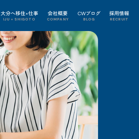
大分へ移住×仕事
会社概要
CWブログ
採用情報
IJU × SHIGOTO
COMPANY
BLOG
RECRUIT