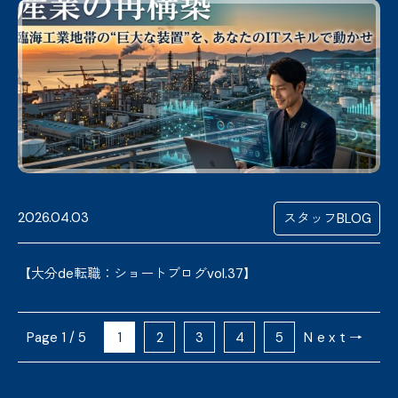
2026.04.03
スタッフBLOG
【大分de転職：ショートブログvol.37】
1 / 5
1
2
3
4
5
Next→