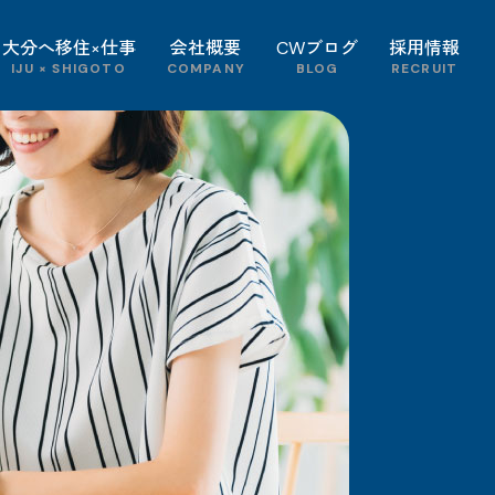
大分へ移住×仕事
会社概要
CWブログ
採用情報
IJU × SHIGOTO
COMPANY
BLOG
RECRUIT