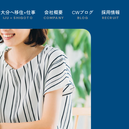
大分へ移住×仕事
会社概要
CWブログ
採用情報
IJU × SHIGOTO
COMPANY
BLOG
RECRUIT