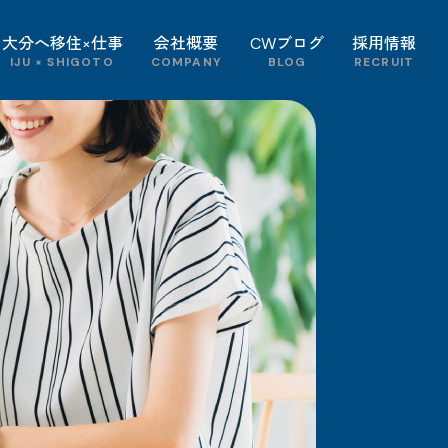
大分へ移住×仕事
会社概要
CWブログ
採用情報
IJU × SHIGOTO
COMPANY
BLOG
RECRUIT