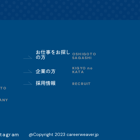
お仕事をお探し
OSHIGOTO
の方
SAGASHI
KIGYO no
企業の方
KATA
採用情報
RECRUIT
OTO
ANY
stagram
@Copyright 2023 careerweaver.jp