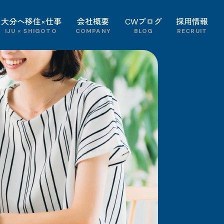
大分へ移住×仕事
会社概要
CWブログ
採用情報
IJU × SHIGOTO
COMPANY
BLOG
RECRUIT