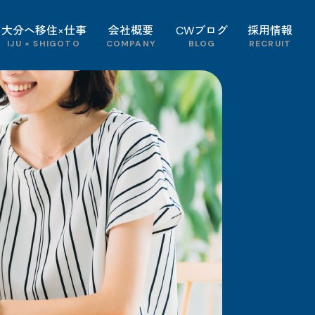
大分へ移住×仕事
会社概要
CWブログ
採用情報
IJU × SHIGOTO
COMPANY
BLOG
RECRUIT