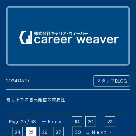
2024.03.15
スタッフBLOG
働く上での自己発信の重要性
25 / 38
←Prev
...
10
20
...
23
24
25
26
27
...
30
...
Next→